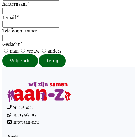
Achternaam
*
E-mail
*
Telefoonnummer
Geslacht
*
man
vrouw
anders
Volgende
Terug
0115 56 30 15
+31 115 563 015
info@aan-z.eu
Markt 1