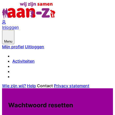
Inloggen
Menu
Mijn profiel
Uitloggen
Activiteiten
Wie zijn wij?
Help
Contact
Privacy statement
Wachtwoord resetten