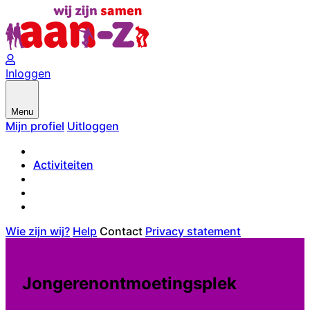
Inloggen
Menu
Mijn profiel
Uitloggen
Activiteiten
Wie zijn wij?
Help
Contact
Privacy statement
Jongerenontmoetingsplek