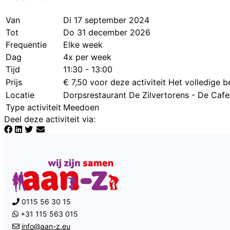
Van
Di 17 september 2024
Tot
Do 31 december 2026
Frequentie
Elke week
Dag
4x per week
Tijd
11:30 - 13:00
Prijs
€ 7,50 voor deze activiteit
Het volledige b
Locatie
Dorpsrestaurant De Zilvertorens - De Cafe
Type activiteit
Meedoen
Deel deze activiteit via
:
0115 56 30 15
+31 115 563 015
info@aan-z.eu