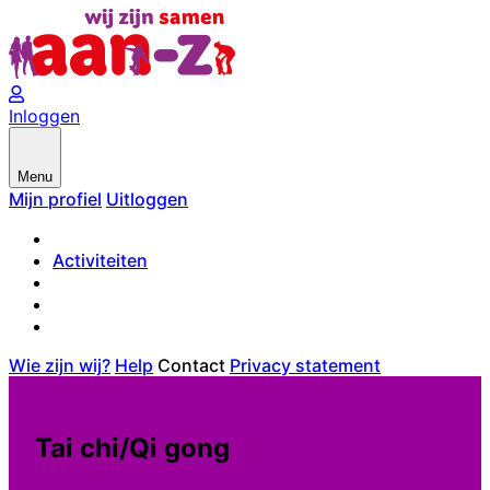
Inloggen
Menu
Mijn profiel
Uitloggen
Activiteiten
Wie zijn wij?
Help
Contact
Privacy statement
Tai chi/Qi gong